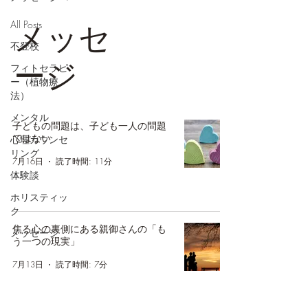
メッセ
All Posts
不登校
ージ
フィトセラピ
ー（植物療
法）
メンタル
子どもの問題は、子ども一人の問題
ではない
心理カウンセ
リング
7月16日
読了時間: 11分
体験談
ホリスティッ
ク
焦る心の裏側にある親御さんの「も
メッセージ
う一つの現実」
7月13日
読了時間: 7分