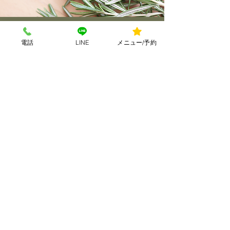
電話
LINE
メニュー/予約
Opening Hours
▶︎ カウンセリング＆ケア
（完全予約制）※ 時間外要相談
お気軽にお問い合わせください
Salon 10:00 − 19:00
close：日曜日・その他不定休
Contact
aismileheart@gmail.com
0553−39−8117
山梨県笛吹市一宮町坪井192-1