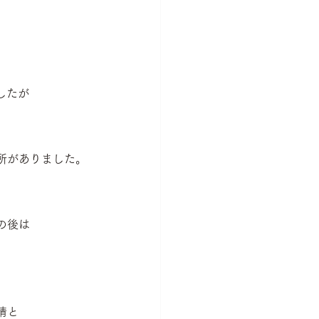
したが
所がありました。
の後は
情と