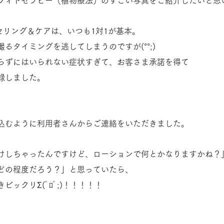
フィトセラピー（植物療法）のすごい写真をご紹介したいと思
カウンセリング＆ケアは、いつも1対1が基本。
るタイミングを逃してしまうのですが(°°;)
らずにはいられない症状すぎて、お客さま承諾を得て
録しました。
。
込むように利用者さんからご連絡をいただきました。
けしちゃったんですけど、ローションで何とかなりますかね？
どの程度だろう？」と思っていたら、
ックリΣ(ﾟﾛﾟ;)！！！！！