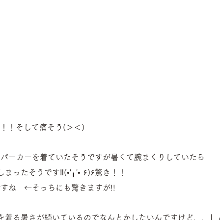
)！！そして痛そう(＞＜)
のパーカーを着ていたそうですが暑くて腕まくりしていたら
ったそうです‼(•'╻'• ۶)۶驚き！！
すね　←そっちにも驚きますが!!
を着る暑さが続いているのでなんとかしたいんですけど、、」