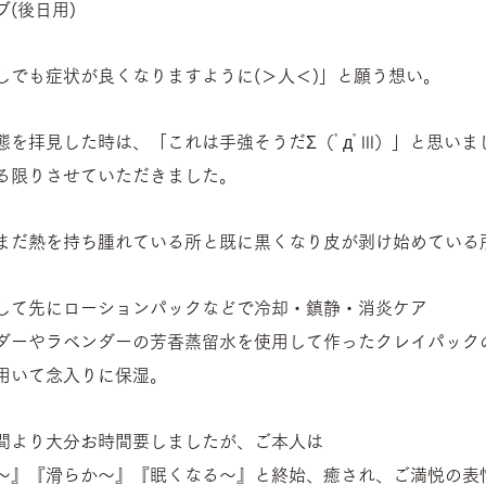
(後日用)
しでも症状が良くなりますように(＞人＜)」と願う想い。
を拝見した時は、「これは手強そうだΣ（ﾟдﾟlll）」と思いま
る限りさせていただきました。
まだ熱を持ち腫れている所と既に黒くなり皮が剥け始めている
して先にローションパックなどで冷却・鎮静・消炎ケア
ダーやラベンダーの芳香蒸留水を使用して作ったクレイパック
用いて念入りに保湿。
間より大分お時間要しましたが、ご本人は
～』『滑らか～』『眠くなる～』と終始、癒され、ご満悦の表