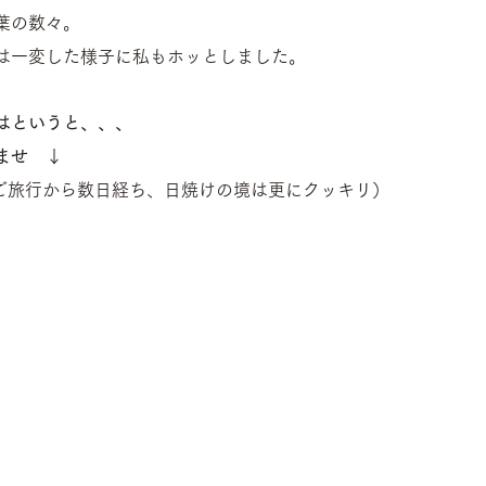
葉の数々。
は一変した様子に私もホッとしました。
はというと、、、
ませ　↓
（ご旅行から数日経ち、日焼けの境は更にクッキリ）