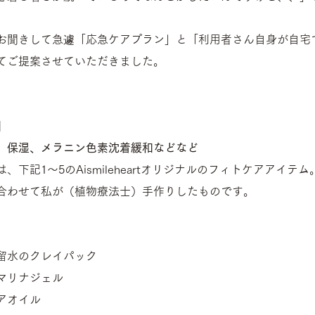
お聞きして急遽「応急ケアプラン」と「利用者さん自身が自宅
てご提案させていただきました。
』
、保湿、メラニン色素沈着緩和などなど
下記1～5のAismileheartオリジナルのフィトケアアイテム
合わせて私が（植物療法士）手作りしたものです。
留水のクレイパック
マリナジェル
アオイル