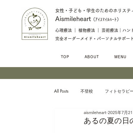
女性・子ども・学生のためのホリステ
​Aismileheart
（ｱｲｽﾏｲﾙﾊｰﾄ）​​
心理療法 ｜ 植物療法 ｜ 芸術療法｜ハ
完全オーダーメイド・パーソナルサポー
TOP
ABOUT
MENU
All Posts
不登校
フィトセラピ
aismileheart
2025年7月2
メッセージ
あるの夏の日