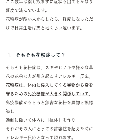
ここ数年は薬も飲まずに症状も出てもかなり
軽度で済んでいます。
花粉症が酷い人からしたら、軽度になっただ
けで日常生活は天と地くらい違います。
そもそも花粉症って？
そもそも花粉症は、スギやヒノキや様々な草
花の花粉などが引き起こすアレルギー反応。
花粉症は、体内に侵入してくる異物から身を
守るための
免疫機能が大きく関係していて
、
免疫機能がもともと無害な花粉を異物と誤認
識し
過剰に働いて体内に「抗体」を作り
それがその人にとっての許容値を超えた時に
アレルギー反応となって現れます。