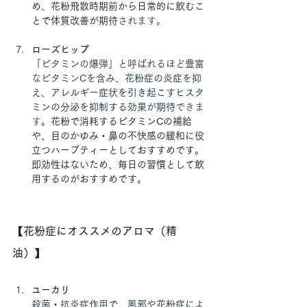
め、花粉飛散時期前から日常的に飲むこ
とで体質改善が期待
されます。
ローズヒップ
「ビタミンの爆弾」と呼ばれるほど豊富
なビタミンCを含み、
花粉症の炎症を抑
え、アレルギー症状を引き起こすヒスタ
ミンの分泌を抑制する効果が期待
できま
す
。花粉で消耗するビタミンCの補給
や、目のかゆみ・鼻の不快感の緩和に役
立つハーブティーとしておすすめです。
即効性はないため、毎日の習慣として飲
用するのがおすすめです。
【花粉症にオススメのアロマ（精
油）】
ユーカリ
殺菌・抗炎症作用で、風邪や花粉症によ