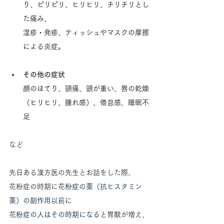
り、ピリピリ、ヒリヒリ、チリチリとし
た痛み、
湿疹・発疹、ティッシュやマスクの摩擦
による炎症。
その他の症状
顔のほてり、頭痛、頭が重い、唇の乾燥
（ヒリヒリ、腫れ感）、倦怠感、睡眠不
足　
など
先日ある漢方医の先生とお話をした際、
花粉症の時期に
花粉症の薬（抗ヒスタミン
薬）の副作用以前に
花粉症の人はその時期になると
胃酸が増え、