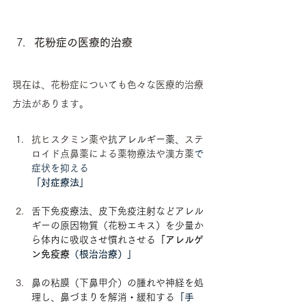
花粉症の医療的治療
現在は、花粉症についても色々な医療的治療
方法があります。
抗ヒスタミン薬や
抗アレルギー薬、
ステ
ロイド点鼻薬による薬物療法や漢方薬
で
症状を抑える
「対症療法」
舌下免疫療法、皮下免疫注射などアレル
ギーの原因物質（花粉エキス）を少量か
ら体内に吸収させ慣れさせる
「アレルゲ
ン免疫療
（根治治療）」
鼻の粘膜（下鼻甲介）の腫れや神経を処
理し、鼻づまりを解消・緩和する
「手