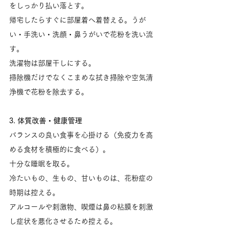
をしっかり払い落とす。
帰宅したらすぐに部屋着へ着替える。うが
い・手洗い・洗顔・鼻うがいで花粉を洗い流
す。
洗濯物は部屋干しにする。
掃除機だけでなくこまめな拭き掃除や空気清
浄機で花粉を除去する。
3. 体質改善・健康管理
バランスの良い食事を心掛ける（免疫力を高
める食材を積極的に食べる）。
十分な睡眠を取る。
冷たいもの、生もの、甘いものは、花粉症の
時期は控える。
アルコールや刺激物、喫煙は鼻の粘膜を刺激
し症状を悪化させるため控える。