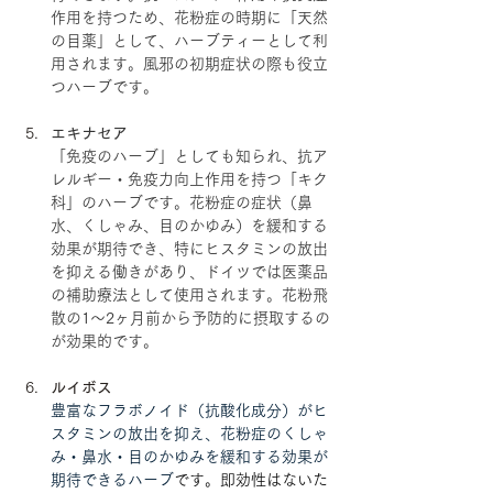
作用を持つため、花粉症の時期に「天然
の目薬」として、ハーブティーとして利
用されます。風邪の初期症状の際も役立
つハーブです。
エキナセア
「免疫のハーブ」としても知られ、抗ア
レルギー・免疫力向上作用を持つ「キク
科」のハーブです。花粉症の症状（鼻
水、くしゃみ、目のかゆみ）を緩和する
効果が期待でき、特にヒスタミンの放出
を抑える働きがあり、ドイツでは医薬品
の補助療法として使用されます。花粉飛
散の1〜2ヶ月前から予防的に摂取するの
が効果的です。 
ルイボス
豊富なフラボノイド（抗酸化成分）がヒ
スタミンの放出を抑え、花粉症のくしゃ
み・鼻水・目のかゆみを緩和する効果が
期待できるハーブ
です。即効性はないた