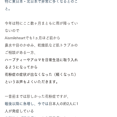
特に東日本・北日本で非常に多くなるとのこ
と。
今年は特にここ数ヶ月まともに雨が降ってい
ないので
Aismileheartでも1ヵ月ほど前から
鼻水や目のかゆみ、乾燥肌など肌トラブルの
ご相談がある一方、
ハーブティーやアロマを日常生活に取り入れ
るようになってから
花粉症の症状が出なくなった（軽くなった）
というお声もよくいただきます。
一昔前までは珍しかった花粉症ですが、
戦後以降に急増し、今では
日本人の約2人に1
人が発症している