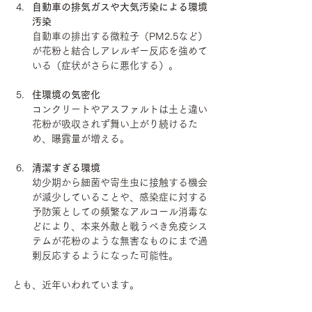
自動車の排気ガスや大気汚染による環境
汚染
自動車の排出する微粒子（PM2.5など）
が花粉と結合しアレルギー反応を強めて
いる（症状がさらに悪化する）。
住環境の気密化
コンクリートやアスファルトは土と違い
花粉が吸収されず舞い上がり続けるた
め、曝露量が増える。
清潔すぎる環境
幼少期から細菌や寄生虫に接触する機会
が減少していることや、感染症に対する
予防策としての頻繁なアルコール消毒な
どにより、本来外敵と戦うべき免疫シス
テムが花粉のような無害なものにまで過
剰反応するようになった可能性。
とも、近年いわれています。