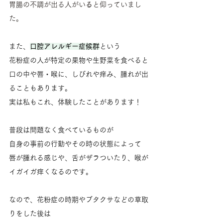
胃腸の不調が出る人がい
る
と仰っていまし
た。
また、
口腔アレルギー症候群
という
花粉症の人が特定の果物や生野菜を食べると
口の中や唇・喉に、しびれや痒み、腫れが出
ることもあります。
実は私もこれ、体験したことがあります！
普段は問題なく食べているものが
自身の事前の行動やその時の状態によって
唇が腫れる感じや、舌がザラついたり、喉が
イガイガ痒くなるのです。
なので、花粉症の時期やブタクサなどの草取
りをした後は