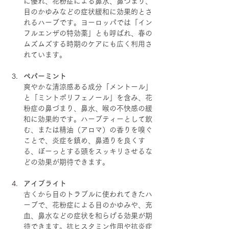
に優れ、花粉症による鼻水、鼻づまり、
目のかゆみなどの症状緩和に効果的とさ
れるハーブです。ヨーロッパでは「イン
フルエンザの特効薬」とも呼ばれ、春の
ムズムズする時期のケアにも広く利用さ
れています。
ペパーミント
爽やかな清涼感ある成分「メントール」
と「ミントポリフェノール」を含み、花
粉症の鼻づまり、鼻水、喉の不快感の緩
和に効果的です。ハーブティーとして飲
む、または精油（アロマ）の香りを嗅ぐ
ことで、炎症を鎮め、鼻通りを良くす
る、ぼーっとする頭をスッキリさせるな
どの効果が期待できます。
アイブライト
古くから目のトラブルに使われてきたハ
ーブで、花粉症による目のかゆみや、充
血、鼻水などの症状を和らげる効果が期
待できます。抗ヒスタミン作用や抗炎症