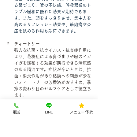
る鼻づまり、喉の不快感、呼吸器系のト
ラブル緩和に優れた効果が期待できま
す。また、頭をすっきりさせ、集中力を
高めるリフレッシュ効果や、筋肉痛や炎
症を鎮める作用も期待できます。
ティートリー
強力な抗菌・抗ウイルス・抗炎症作用に
より、花粉症による鼻づまりや喉のイガ
イガを緩和する効果が期待できる清涼感
のある精油です。症状が辛いときは、抗
菌・消炎作用があり粘膜への刺激が少な
いティートリーの芳香浴がおすすめ。季
節の変わり目のセルフケアとして役立ち
ます。
ペパーミント
電話
LINE
メニュー/予約
豊富に含まれる成分「メントール」の働
きで、花粉症による鼻づまりや喉のムズ
ムズをすっきりさせ、呼吸を楽にする効
果が期待できます。殺菌作用や抗炎症作