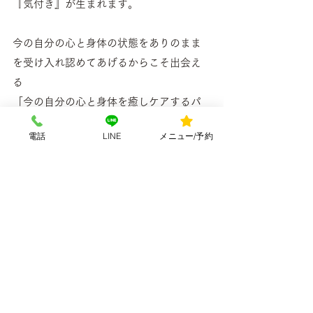
『気付き』が生まれます。
今の自分の心と身体の状態をありのまま
を受け入れ認めてあげるからこそ出会え
る
「今の自分の心と身体を癒しケアするパ
ーソナルブレンドハーブティー」
電話
LINE
メニュー/予約
そして「自分独自の心地よさ」
自分自身を労わるハーブティーだからこ
そ、
今自分（心身）が求めているハーブティ
ーに出会った時に
身体の内側、芯に「沁みる～」って感覚
を得られるのだと思います٩(ˊᗜˋ*)و